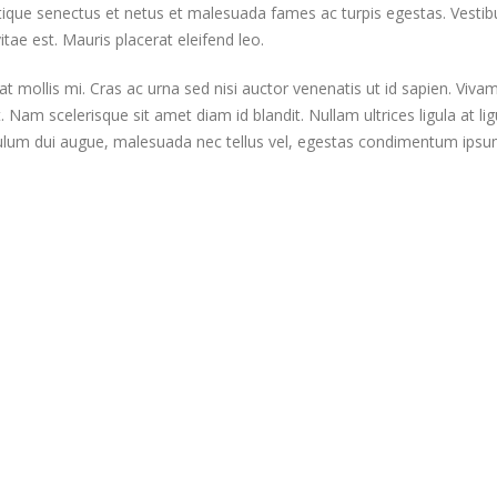
ique senectus et netus et malesuada fames ac turpis egestas. Vestibul
ae est. Mauris placerat eleifend leo.
at mollis mi. Cras ac urna sed nisi auctor venenatis ut id sapien. V
. Nam scelerisque sit amet diam id blandit. Nullam ultrices ligula at li
ibulum dui augue, malesuada nec tellus vel, egestas condimentum ipsu