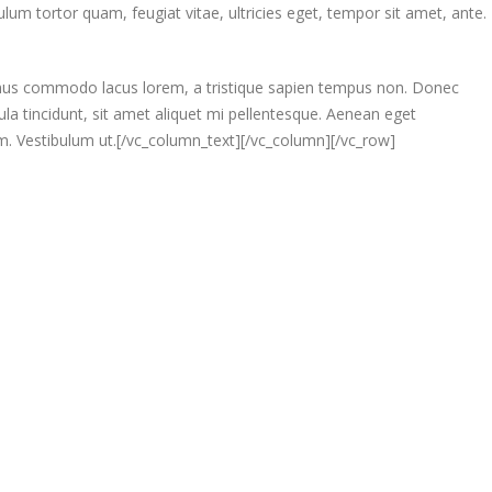
um tortor quam, feugiat vitae, ultricies eget, tempor sit amet, ante.
ivamus commodo lacus lorem, a tristique sapien tempus non. Donec
gula tincidunt, sit amet aliquet mi pellentesque. Aenean eget
m. Vestibulum ut.[/vc_column_text][/vc_column][/vc_row]